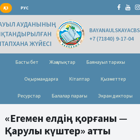
ҚАЗ
РУС
АУЫЛ АУДАНЫНЫҢ
BAYANAULSKAYACBS
ЫҚТАНДЫРЫЛҒАН
+7 (71840) 9-17-04
ІТАПХАНА ЖҮЙЕСІ
Басты бет
Жаңалықтар
Баянауыл тарихы
Оқырмандарға
Кітаптар
Қызметтер
Ресурстар
Балалар парағы
Экран дикторы
«Егемен елдің қорғаны —
Қарулы күштер» атты