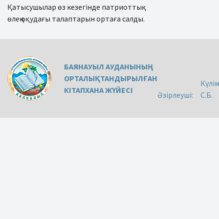
Қатысушылар өз кезегінде патриоттық
өлең оқудағы талаптарын ортаға салды.
БАЯНАУЫЛ АУДАНЫНЫҢ
ОРТАЛЫҚТАНДЫРЫЛҒАН
Күлі
КІТАПХАНА ЖҮЙЕСІ
Әзірлеуші:
С.Б.