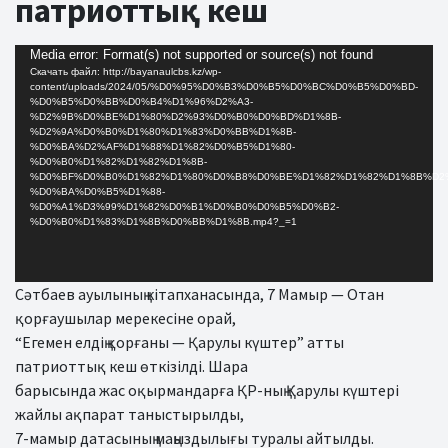
патриоттық кеш
Видеоплеер
Media error: Format(s) not supported or source(s) not found
Скачать файл: http://bayanaulcbs.kz/wp-
content/uploads/2024/05/%D0%95%D0%B3%D0%B5%D0%BC%D0%B5%D0%BD-
%D0%B5%D0%BB%D0%B4%D1%96%D2%A3-
%D2%9B%D0%BE%D1%80%D2%93%D0%B0%D0%BD%D1%8B-
%D2%9A%D0%B0%D1%80%D1%83%D0%BB%D1%8B-
%D0%BA%D2%AF%D1%88%D1%82%D0%B5%D1%80-
%D0%B0%D1%82%D1%82%D1%8B-
%D0%BF%D0%B0%D1%82%D1%80%D0%B8%D0%BE%D1%82%D1%82%D1%8B%D2
%D0%BA%D0%B5%D1%88-
%D0%A1%D3%99%D1%82%D0%B1%D0%B0%D0%B5%D0%B2-
%D0%B0%D1%83%D1%8B%D0%BB%D1%8B.mp4?_=1
Сәтбаев ауылының кітапханасында, 7 Мамыр — Отан
қорғаушылар мерекесіне орай,
“Егемен елдің қорғаны — Қарулы күштер” атты
патриоттық кеш өткізілді. Шара
барысында жас оқырмандарға ҚР-ның Қарулы күштері
жайлы ақпарат таныстырылды,
7-мамыр датасының маңыздылығы туралы айтылды.