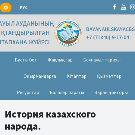
ҚАЗ
РУС
АУЫЛ АУДАНЫНЫҢ
BAYANAULSKAYACBS
ЫҚТАНДЫРЫЛҒАН
+7 (71840) 9-17-04
ІТАПХАНА ЖҮЙЕСІ
Басты бет
Жаңалықтар
Баянауыл тарихы
Оқырмандарға
Кітаптар
Қызметтер
Ресурстар
Балалар парағы
Экран дикторы
История казахского
народа.