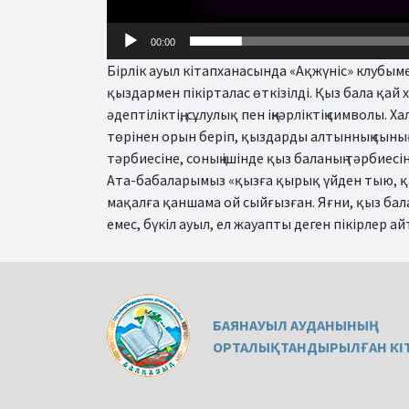
00:00
Бірлік ауыл кітапханасында «Ақжүніс» клубым
қыздармен пікірталас өткізілді. Қыз бала қай
әдептіліктің, сұлулық пен іңкәрліктің символы.
төрінен орын беріп, қыздарды алтынның сыны
тәрбиесіне, соның ішінде қыз баланың тәрбиесін
Ата-бабаларымыз «қызға қырық үйден тыю, қа
мақалға қаншама ой сыйғызған. Яғни, қыз бал
емес, бүкіл ауыл, ел жауапты деген пікірлер а
БАЯНАУЫЛ АУДАНЫНЫҢ
ОРТАЛЫҚТАНДЫРЫЛҒАН КІТ