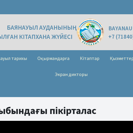
БАЯНАУЫЛ АУДАНЫНЫҢ
BAYANAU
ЛҒАН КІТАПХАНА ЖҮЙЕСІ
+7 (71840
ауыл тарихы
Оқырмандарға
Кітаптар
Қызметте
Экран дикторы
рыбындағы пікірталас