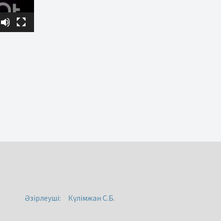
Әзірлеуші:
Күлімжан С.Б.