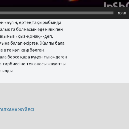
00:58
ен «Бүгін, ертең» тақырыбында
 халықта болмасын әдемілік пен
 Халқымыз «қыз-қонақ» -деп,
ғына балап өсірген. Жалпы бала
е өте көп көңіл бөлген.
ла берсе қара күңнен тыю» деген
а тәрбиесіне тек анасы жауапты
йтылды.
АПХАНА ЖҮЙЕСІ