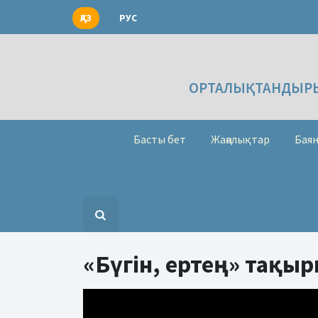
ҚАЗ
РУС
ОРТАЛЫҚТАНДЫРЫ
Басты бет
Жаңалықтар
Баян
«Бүгін, ертең» тақы
Видеоплеер