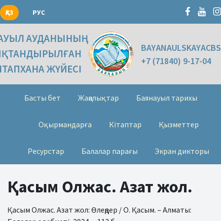
ҚАЗ
РУС
АУЫЛ АУДАНЫНЫҢ
BAYANAULSKAYACBS
ЫҚТАНДЫРЫЛҒАН
+7 (71840) 9-17-04
ІТАПХАНА ЖҮЙЕСІ
Басты бет
Жаңалықтар
Баянауыл тарихы
Оқырмандарға
Кітаптар
Қызметтер
Ресурстар
Балалар парағы
Экран дикторы
Қасым Олжас. Азат жол.
Қасым Олжас. Азат жол: Өлеңдер / О. Қасым. – Алматы: