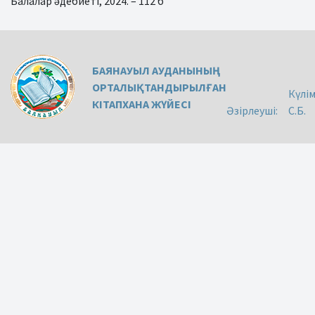
Балалар әдебиеті, 2024. – 112 б
БАЯНАУЫЛ АУДАНЫНЫҢ
ОРТАЛЫҚТАНДЫРЫЛҒАН
Күлі
КІТАПХАНА ЖҮЙЕСІ
Әзірлеуші:
С.Б.