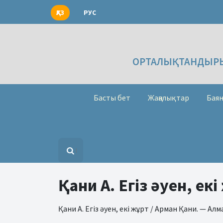
ҚАЗ
РУС
ОРТАЛЫҚТАНДЫРЫ
Басты бет
Жаңалықтар
Баян
Қани А. Егіз әуен, екі
Қани А. Егіз әуен, екі жұрт / Арман Қани. — Алм