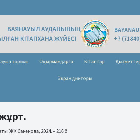
БАЯНАУЫЛ АУДАНЫНЫҢ
BAYANAU
ЛҒАН КІТАПХАНА ЖҮЙЕСІ
+7 (71840
ауыл тарихы
Оқырмандарға
Кітаптар
Қызметте
Экран дикторы
 жұрт.
аты: ЖК Сакенова, 2024. – 216 б