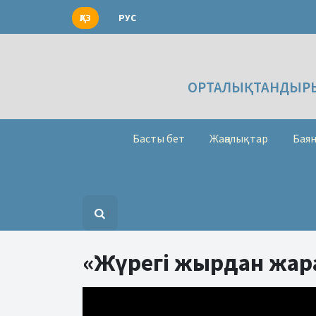
ҚАЗ
РУС
ОРТАЛЫҚТАНДЫРЫ
Басты бет
Жаңалықтар
Баян
«Жүрегі жырдан жара
Видеоплеер