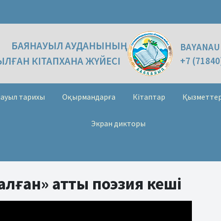
БАЯНАУЫЛ АУДАНЫНЫҢ
BAYANAU
ЛҒАН КІТАПХАНА ЖҮЙЕСІ
+7 (71840
ауыл тарихы
Оқырмандарға
Кітаптар
Қызметте
Экран дикторы
лған» атты поэзия кеші