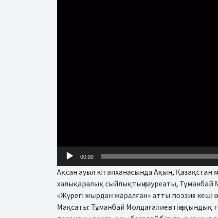
00:00
Ақсан ауыл кітапханасында Ақын, Қазақстан 
халықаралық сыйлықтың лауреаты, Тұманбай М
«Жүрегі жырдан жаралған» атты поэзия кеші өт
Мақсаты: Тұманбай Молдағалиевтің ақындық 