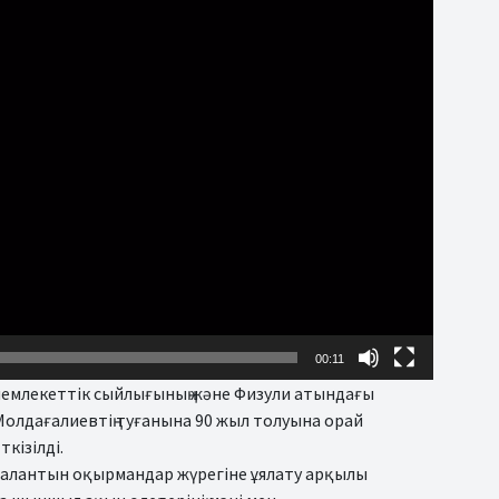
00:11
мемлекеттік сыйлығының және Физули атындағы
олдағалиевтің туғанына 90 жыл толуына орай
кізілді.
талантын оқырмандар жүрегіне ұялату арқылы