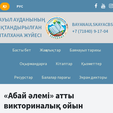
ҚАЗ
РУС
АУЫЛ АУДАНЫНЫҢ
BAYANAULSKAYACBS
ЫҚТАНДЫРЫЛҒАН
+7 (71840) 9-17-04
ІТАПХАНА ЖҮЙЕСІ
Басты бет
Жаңалықтар
Баянауыл тарихы
Оқырмандарға
Кітаптар
Қызметтер
Ресурстар
Балалар парағы
Экран дикторы
«Абай әлемі» атты
викториналық ойын