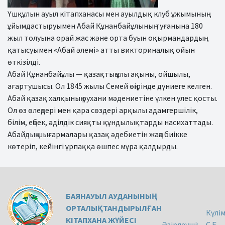
Үшқұлын ауыл кітапханасы мен ауылдық клуб ұжымының
ұйымдастыруымен Абай Құнанбайұлының туғанына 180
жыл толуына орай жас және орта буын оқырмандардың
қатысуымен «Абай әлемі» атты викториналық ойын
өткізілді.
Абай Құнанбайұлы — қазақтың ұлы ақыны, ойшылы,
ағартушысы. Ол 1845 жылы Семей өңірінде дүниеге келген.
Абай қазақ халқының рухани мәдениетіне үлкен үлес қосты.
Ол өз өлеңдері мен қара сөздері арқылы адамгершілік,
білім, еңбек, әділдік сияқты құндылықтарды насихаттады.
Абайдың шығармалары қазақ әдебиетін жаңа биікке
көтеріп, кейінгі ұрпаққа өшпес мұра қалдырды.
БАЯНАУЫЛ АУДАНЫНЫҢ
ОРТАЛЫҚТАНДЫРЫЛҒАН
Күлі
КІТАПХАНА ЖҮЙЕСІ
Әзірлеуші:
С.Б.