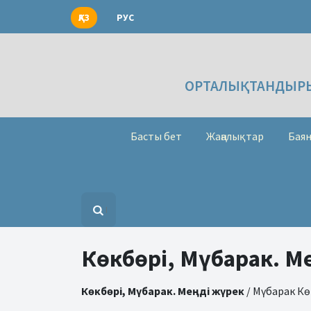
ҚАЗ
РУС
ОРТАЛЫҚТАНДЫРЫ
Басты бет
Жаңалықтар
Баян
Көкбөрі, Мүбарак. М
Көкбөрі, Мүбарак. Меңді жүрек
/ Мүбарак Көк