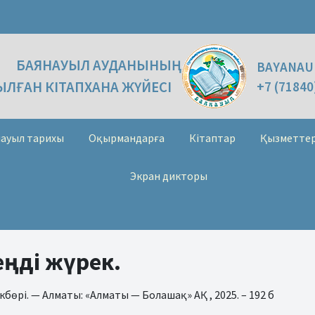
БАЯНАУЫЛ АУДАНЫНЫҢ
BAYANAU
ЛҒАН КІТАПХАНА ЖҮЙЕСІ
+7 (71840
ауыл тарихы
Оқырмандарға
Кітаптар
Қызметте
Экран дикторы
еңді жүрек.
бөрі. — Алматы: «Алматы — Болашақ» АҚ , 2025. – 192 б