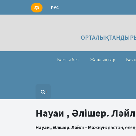
ҚАЗ
РУС
ОРТАЛЫҚТАНДЫРЫ
Басты бет
Жаңалықтар
Баян
Науаи , Әлішер. Ләйл
Науаи , Әлішер. Ләйлі – Мәжнүн:
дастан, өлеңд