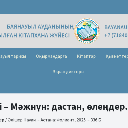
БАЯНАУЫЛ АУДАНЫНЫҢ
BAYANAU
ЛҒАН КІТАПХАНА ЖҮЙЕСІ
+7 (71840
ауыл тарихы
Оқырмандарға
Кітаптар
Қызметте
Экран дикторы
і – Мәжнүн: дастан, өлеңдер.
ер / Әлішер Науаи. – Астана: Фолиант, 2025. – 336 Б