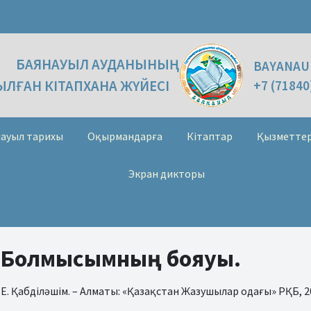
БАЯНАУЫЛ АУДАНЫНЫҢ
BAYANAU
ЛҒАН КІТАПХАНА ЖҮЙЕСІ
+7 (71840
ауыл тарихы
Оқырмандарға
Кітаптар
Қызметте
Экран дикторы
. Болмысымның бояуы.
 Е. Қабділәшім. – Алматы: «Қазақстан Жазушылар одағы» РҚБ, 202