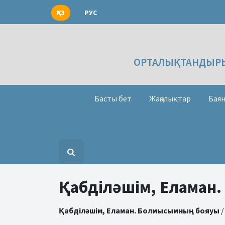
ҚАЗ
РУС
ОРТАЛЫҚТАНДЫРЫ
Басты бет
Жаңалықтар
Баян
Қабділәшім, Еламан
Қабділәшім, Еламан. Болмысымның бояуы
/