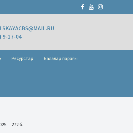
LSKAYACBS@MAIL.RU
) 9-17-04
р
Ресурстар
Балалар парағы
5. – 272 б.