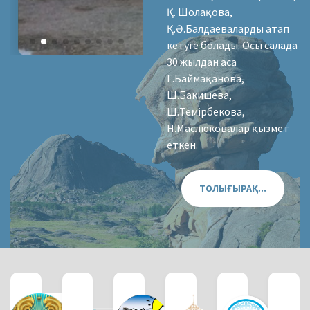
Қ. Шолақова,
Қ.Ә.Балдаеваларды атап
кетуге болады. Осы салада
30 жылдан аса
Г.Баймақанова,
Ш.Бакишева,
Ш.Темірбекова,
Н.Маслюковалар қызмет
еткен.
ТОЛЫҒЫРАҚ...