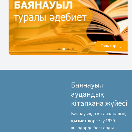
Толығырақ...
Баянауыл
аудандық
кітапхана жүйесі
Баянауылда кітапханалық
қызмет көрсету 1930
жылдарда басталды.