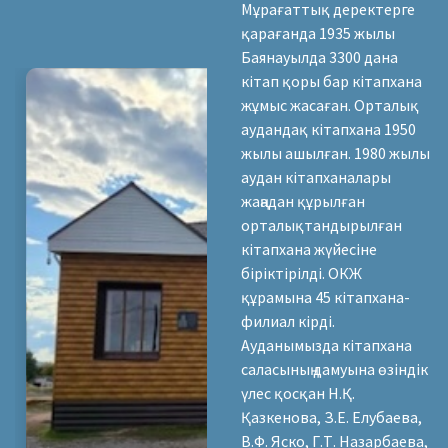
Мұрағаттық деректерге
қарағанда 1935 жылы
Баянауылда 3300 дана
кітап қоры бар кітапхана
жұмыс жасаған. Орталық
аудандақ кітапхана 1950
жылы ашылған. 1980 жылы
аудан кітапханалары
жаңадан құрылған
орталықтандырылған
кітапхана жүйесіне
біріктірілді. ОКЖ
құрамына 45 кітапхана-
филиал кірді.
Ауданымызда кітапхана
саласының дамуына өзіндік
үлес қосқан Н.Қ.
Қазкенова, З.Е. Елубаева,
В.Ф. Яско, Г.Т. Назарбаева,